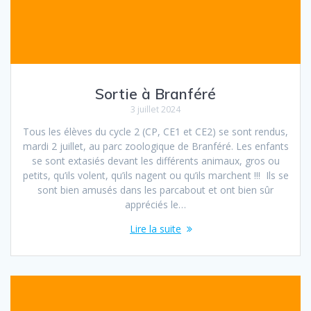
Sortie à Branféré
3 juillet 2024
Tous les élèves du cycle 2 (CP, CE1 et CE2) se sont rendus,
mardi 2 juillet, au parc zoologique de Branféré. Les enfants
se sont extasiés devant les différents animaux, gros ou
petits, qu’ils volent, qu’ils nagent ou qu’ils marchent !!! Ils se
sont bien amusés dans les parcabout et ont bien sûr
appréciés le…
Lire la suite