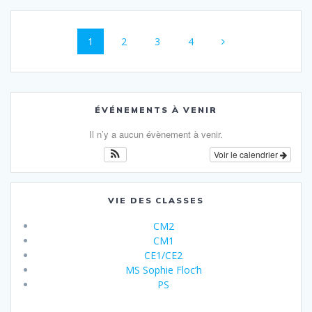
Navigation
Page
Page
Page
Page
1
2
3
4
au
sein
des
ÉVÉNEMENTS À VENIR
articles
Il n’y a aucun évènement à venir.
Voir le calendrier
VIE DES CLASSES
CM2
CM1
CE1/CE2
MS Sophie Floc’h
PS