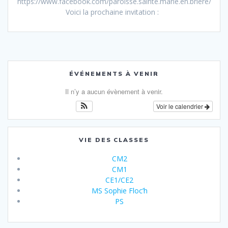
https://www.facebook.com/paroisse.sainte.marie.en.briere/
Voici la prochaine invitation :
ÉVÉNEMENTS À VENIR
Il n’y a aucun évènement à venir.
Voir le calendrier
VIE DES CLASSES
CM2
CM1
CE1/CE2
MS Sophie Floc’h
PS