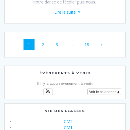
“notre danse de l’école” puis nous…
Lire la suite
Navigation
Page
Page
Page
Page
1
2
3
…
18
au
sein
des
ÉVÉNEMENTS À VENIR
articles
Il n’y a aucun évènement à venir.
Voir le calendrier
VIE DES CLASSES
CM2
CM1