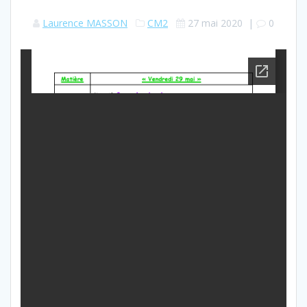
Laurence MASSON
CM2
27 mai 2020
|
0