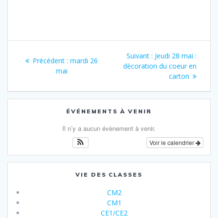
Navigation
Article
Suivant :
Jeudi 28 mai :
Article
Précédent :
mardi 26
de
suivant
décoration du coeur en
précédent
mai
:
carton
:
l’article
ÉVÉNEMENTS À VENIR
Il n’y a aucun évènement à venir.
Voir le calendrier
VIE DES CLASSES
CM2
CM1
CE1/CE2