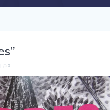
es”
|
0