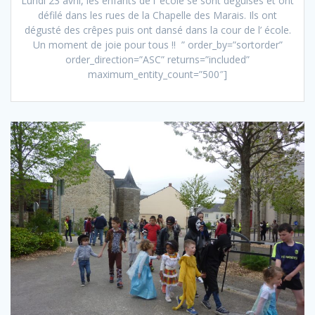
Lundi 23 avril, les enfants de l’ école se sont déguisés et ont
défilé dans les rues de la Chapelle des Marais. Ils ont
dégusté des crêpes puis ont dansé dans la cour de l’ école.
Un moment de joie pour tous !! ” order_by=”sortorder”
order_direction=”ASC” returns=”included”
maximum_entity_count=”500″]