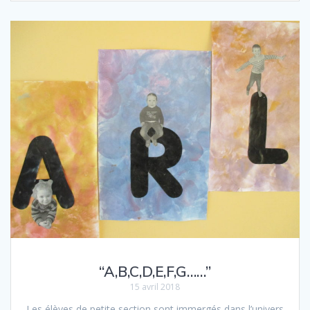
“A,B,C,D,E,F,G……”
15 avril 2018
Les élèves de petite section sont immergés dans l’univers