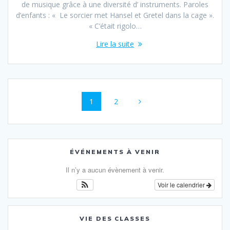
de musique grâce à une diversité d’ instruments. Paroles
d’enfants : « Le sorcier met Hansel et Gretel dans la cage ».
« C’était rigolo…
Lire la suite
Navigation
Page
Page
1
2
au
sein
des
ÉVÉNEMENTS À VENIR
articles
Il n’y a aucun évènement à venir.
Voir le calendrier
VIE DES CLASSES